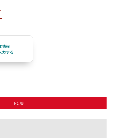
ク
文情報
入力する
PC版