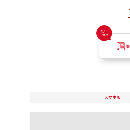
製
スマホ版