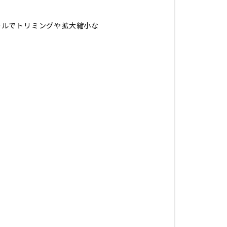
ールでトリミングや拡大縮小な
。