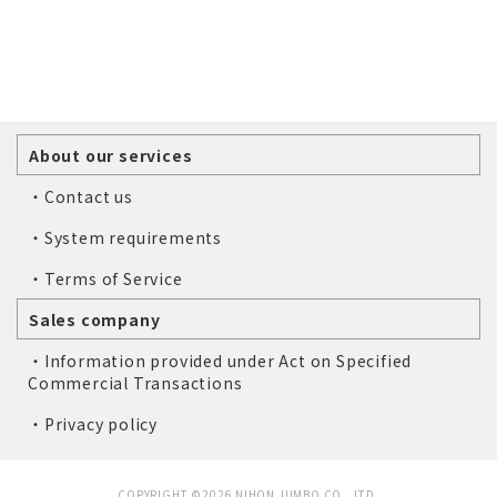
About our services
・Contact us
・System requirements
・Terms of Service
Sales company
・Information provided under Act on Specified
Commercial Transactions
・Privacy policy
COPYRIGHT ©2026 NIHON JUMBO CO., LTD.